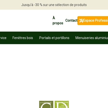
Jusqu'à -30 % sur une sélection de produits
Profitez en vite
À
Contact
Espace Profess
propos
rvice
Fenêtres bois
Portails et portillons
Menuiseries alumini