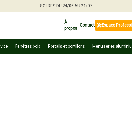
SOLDES DU 24/06 AU 21/07
Jusqu'à -30 % sur une sélection de produits
À
Contact
Espace Profess
propos
Profitez en vite
rvice
Fenêtres bois
Portails et portillons
Menuiseries alumini